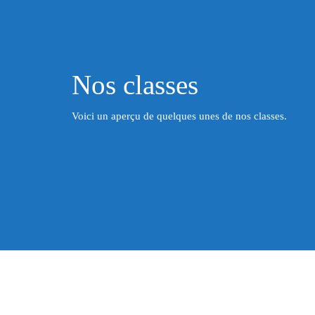
Nos classes
Voici un aperçu de quelques unes de nos classes.
Classe P5B
Classe P1B
ne Petit-Barreau
Mme Wiame
Madame Stép