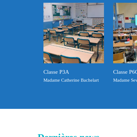
Classe P3A
Classe P6
hanie
Madame Catherine Bachelart
Madame Seve