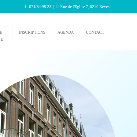
071/84 99 23
Rue de l'Eglise 7, 6210 Rèves
E
INSCRIPTIONS
AGENDA
CONTACT
LE